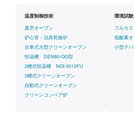
温度制御技術
環境試験
真空オーブン
フルカス
炉心管・治具乾燥炉
低酸素オ
台車式大型クリーンオーブン
小型デバ
恒温槽 DEN80-OG型
2槽式恒温槽 NOI-3012FU
3槽式クリーンオーブン
自動式クリーンオーブン
クリーンコンベア炉