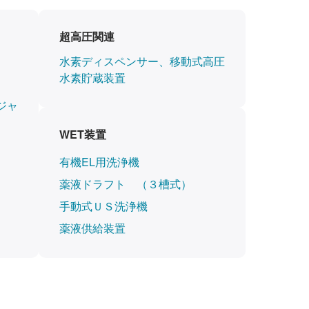
超高圧関連
水素ディスペンサー、移動式高圧
水素貯蔵装置
ジャ
WET装置
有機EL用洗浄機
薬液ドラフト （３槽式）
手動式ＵＳ洗浄機
薬液供給装置