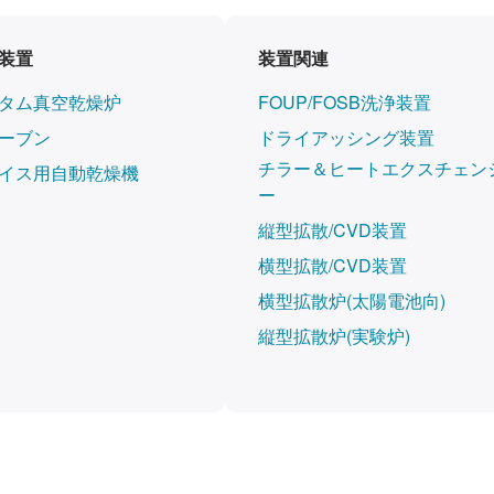
装置
装置関連
タム真空乾燥炉
FOUP/FOSB洗浄装置
ーブン
ドライアッシング装置
チラー＆ヒートエクスチェン
イス用自動乾燥機
ー
縦型拡散/CVD装置
横型拡散/CVD装置
横型拡散炉(太陽電池向)
縦型拡散炉(実験炉)