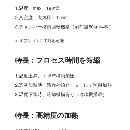
1.温度 max 180℃
2.真空度 大気圧～1Torr
3.チャンバー槽内回転機構（耐荷重50kg×4本）
オプションにて対応可能
特長：プロセス時間を短縮
1.温度上昇、下降時槽内加圧
2.真空加熱時、遠赤外線ヒーターにて照射加熱
3.温度下降時、冷却機構有り（冷凍機搭載）
特長：高精度の加熱